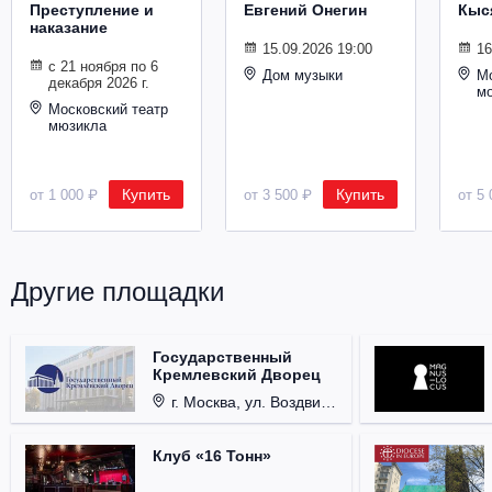
Преступление и
Евгений Онегин
Кыс
Металл
наказание
15.09.2026 19:00
16
с 21 ноября по 6
Дом музыки
Мо
декабря 2026 г.
м
Московский театр
мюзикла
Купить
Купить
от 1 000 ₽
от 3 500 ₽
от 5 
Другие площадки
Государственный
Кремлевский Дворец
г. Москва, ул. Воздвиженка, д. 1, Кремль.
Клуб «16 Тонн»