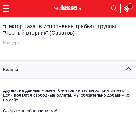
с
9:00
до
23:00
"Сектор Газа" в исполнении трибьют-группы
Заказать
"Черный вторник" (Саратов)
обратный
звонок
Концерт
Главная
Все события
Выбрать мероприятие
Инди
Билеты
Все события
Как купить
Электронная музыка
Друзья, на данный момент билетов на это мероприятие нет.
Rap, hip-hop, RnB
Если появятся свободные билеты, мы обязательно добавим их
Все события
на сайт.
Контакты
Панк
Следите за обновлениями!
Поэтический вечер
Все события
Выбрать другой город
Концерты на теплоходе
Опера