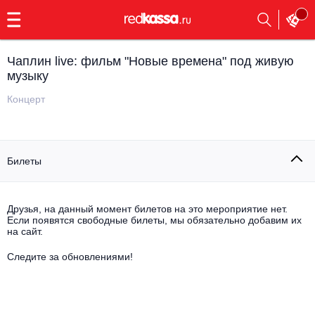
с
9:00
до
23:00
Чаплин live: фильм "Новые времена" под живую
Заказать
музыку
обратный
звонок
Концерт
Главная
Все события
Выбрать мероприятие
Инди
Билеты
Все события
Как купить
Электронная музыка
Друзья, на данный момент билетов на это мероприятие нет.
Rap, hip-hop, RnB
Если появятся свободные билеты, мы обязательно добавим их
Все события
на сайт.
Контакты
Панк
Следите за обновлениями!
Поэтический вечер
Все события
Выбрать другой город
Концерты на теплоходе
Опера