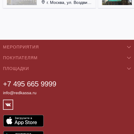
г. Москва, ул. Воздвиженка, д. 1, Кремль.
МЕРОПРИЯТИЯ
ПОКУПАТЕЛЯМ
Концерты
ПЛОЩАДКИ
О нас
Классика
+7 495 665 9999
Бар/Ресторан/Кафе
Как купить
Театры
info@redkassa.ru
Клуб
Возврат билетов
Фестивали
Концертный зал
Контакты
Спорт
Театр
Партнёры
Цирк
Спортивный комплекс
Архив
Шоу