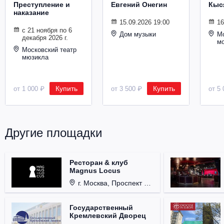
Преступление и
Евгений Онегин
Кыс
Металл
наказание
15.09.2026 19:00
16
с 21 ноября по 6
Дом музыки
Мо
декабря 2026 г.
м
Московский театр
мюзикла
Купить
Купить
от 1 000 ₽
от 3 500 ₽
от 5 
Другие площадки
Ресторан & клуб
Magnus Locus
г. Москва, Проспект Мира, д. 12, стр. 9.
Государственный
Кремлевский Дворец