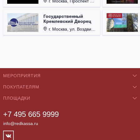
г. Москва, Проспект Мира, д. 12, стр. 9.
Государственный
Кремлевский Дворец
г. Москва, ул. Воздвиженка, д. 1, Кремль.
МЕРОПРИЯТИЯ
ПОКУПАТЕЛЯМ
Концерты
ПЛОЩАДКИ
О нас
Классика
+7 495 665 9999
Бар/Ресторан/Кафе
Как купить
Театры
info@redkassa.ru
Клуб
Возврат билетов
Фестивали
Концертный зал
Контакты
Спорт