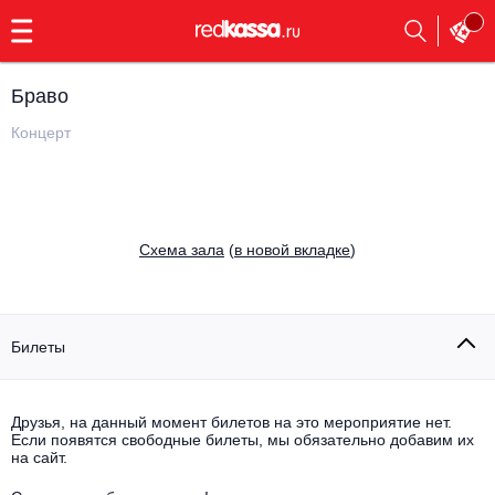
с
9:00
до
23:00
Браво
Заказать
обратный
Концерт
звонок
Главная
Все события
Выбрать мероприятие
Инди
Cхема зала
(
в новой вкладке
)
Все события
Как купить
Электронная музыка
Rap, hip-hop, RnB
Билеты
Все события
Контакты
Панк
Поэтический вечер
Друзья, на данный момент билетов на это мероприятие нет.
Если появятся свободные билеты, мы обязательно добавим их
Все события
Выбрать другой город
Концерты на теплоходе
на сайт.
Опера