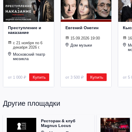
Металл
Преступление и
Евгений Онегин
Кыс
наказание
15.09.2026 19:00
16
с 21 ноября по 6
Дом музыки
Мо
декабря 2026 г.
м
Московский театр
мюзикла
Купить
Купить
от 1 000 ₽
от 3 500 ₽
от 5 
Другие площадки
Ресторан & клуб
Magnus Locus