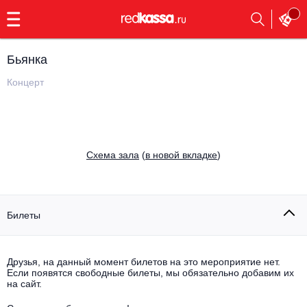
с
9:00
до
23:00
Бьянка
Заказать
обратный
Концерт
звонок
Главная
Все события
Выбрать мероприятие
Инди
Cхема зала
(
в новой вкладке
)
Все события
Как купить
Электронная музыка
Rap, hip-hop, RnB
Билеты
Все события
Контакты
Панк
Поэтический вечер
Друзья, на данный момент билетов на это мероприятие нет.
Если появятся свободные билеты, мы обязательно добавим их
Все события
Выбрать другой город
Концерты на теплоходе
на сайт.
Опера