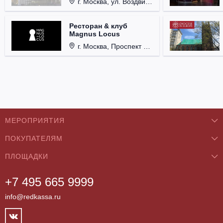
г. Москва, ул. Воздвиженка, д. 1, Кремль.
Ресторан & клуб
Magnus Locus
г. Москва, Проспект Мира, д. 12, стр. 9.
МЕРОПРИЯТИЯ
ПОКУПАТЕЛЯМ
Концерты
ПЛОЩАДКИ
О нас
Классика
+7 495 665 9999
Бар/Ресторан/Кафе
Как купить
Театры
info@redkassa.ru
Клуб
Возврат билетов
Фестивали
Концертный зал
Контакты
Спорт