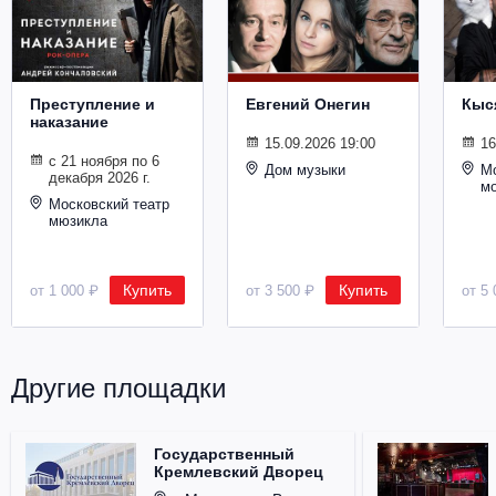
Металл
Преступление и
Евгений Онегин
Кыс
наказание
15.09.2026 19:00
16
с 21 ноября по 6
Дом музыки
Мо
декабря 2026 г.
м
Московский театр
мюзикла
Купить
Купить
от 1 000 ₽
от 3 500 ₽
от 5 
Другие площадки
Государственный
Кремлевский Дворец