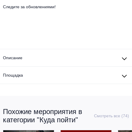
Другое для детей
Поп и эстрада
Известные актёры
Следите за обновлениями!
Все события
Детский концерт
Альтернатива
Комедия
Детский спектакль
Классическая музыка
Все события
Творческий вечер
Детское шоу
Круиз Фест
Мюзикл, оперетта
Описание
Детский мюзикл
Open-air на ВДНХ
Балет
Площадка
Джаз и блюз
Драма
Этно, фолк, кантри
Музыкальный спектакль
Рок
Спектакль
Похожие мероприятия в
Смотреть все (74)
категории "Куда пойти"
Шансон, романс, авторская песня
Иммерсивный спектакль