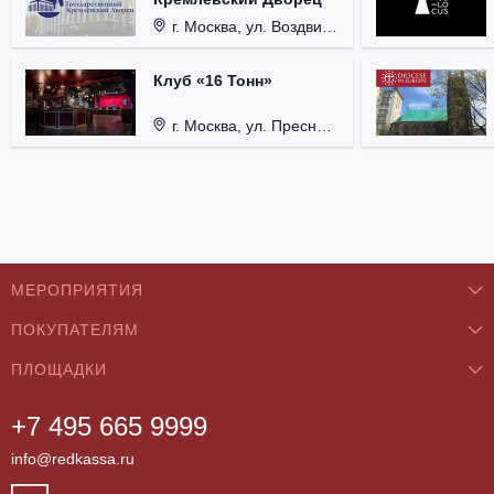
г. Москва, ул. Воздвиженка, д. 1, Кремль.
Клуб «16 Тонн»
г. Москва, ул. Пресненский Вал, д. 6, стр. 1.
МЕРОПРИЯТИЯ
ПОКУПАТЕЛЯМ
Концерты
ПЛОЩАДКИ
О нас
Классика
+7 495 665 9999
Бар/Ресторан/Кафе
Как купить
Театры
info@redkassa.ru
Клуб
Возврат билетов
Фестивали