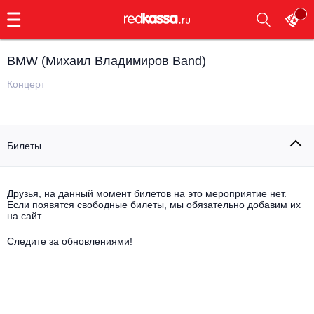
с
9:00
до
23:00
BMW (Михаил Владимиров Band)
Заказать
обратный
Концерт
звонок
Главная
Все события
Билеты
Выбрать мероприятие
Инди
Все события
Как купить
Электронная музыка
Друзья, на данный момент билетов на это мероприятие нет.
Если появятся свободные билеты, мы обязательно добавим их
на сайт.
Rap, hip-hop, RnB
Все события
Следите за обновлениями!
Контакты
Панк
Поэтический вечер
Все события
Выбрать другой город
Концерты на теплоходе
Опера