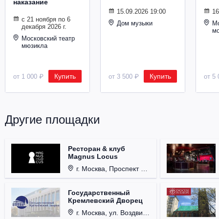
наказание
Металл
15.09.2026 19:00
16
с 21 ноября по 6
Дом музыки
Мо
декабря 2026 г.
м
Московский театр
мюзикла
Купить
Купить
от 1 000 ₽
от 3 500 ₽
от 5 
Другие площадки
Ресторан & клуб
Magnus Locus
г. Москва, Проспект Мира, д. 12, стр. 9.
Государственный
Кремлевский Дворец
г. Москва, ул. Воздвиженка, д. 1, Кремль.