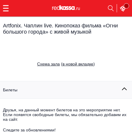
с
9:00
до
23:00
Artfonix. Чаплин live. Кинопоказ фильма «Огни
Заказать
большого города» с живой музыкой
обратный
звонок
Главная
Все события
Выбрать мероприятие
Инди
Cхема зала
(
в новой вкладке
)
Все события
Как купить
Электронная музыка
Билеты
Rap, hip-hop, RnB
Все события
Контакты
Панк
Поэтический вечер
Друзья, на данный момент билетов на это мероприятие нет.
Если появятся свободные билеты, мы обязательно добавим их
Все события
на сайт.
Выбрать другой город
Концерты на теплоходе
Опера
Следите за обновлениями!