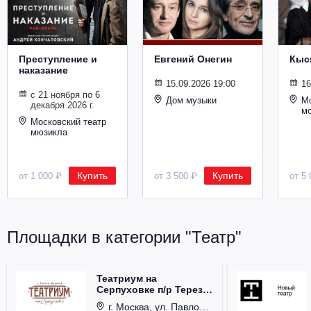
Металл
Преступление и
Евгений Онегин
Кыс
наказание
15.09.2026 19:00
16
с 21 ноября по 6
Дом музыки
Мо
декабря 2026 г.
м
Московский театр
мюзикла
Купить
Купить
от 1 000 ₽
от 3 500 ₽
от 5 
Площадки в категории "Театр"
Театриум на
Серпуховке п/р Терезы
Дуровой
г. Москва, ул. Павловская, д. 6.