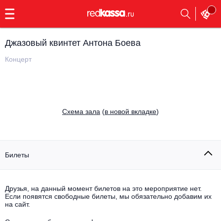
с
9:00
до
23:00
Джазовый квинтет Антона Боева
Заказать
обратный
Концерт
звонок
Главная
Все события
Выбрать мероприятие
Инди
Cхема зала
(
в новой вкладке
)
Все события
Как купить
Электронная музыка
Rap, hip-hop, RnB
Билеты
Все события
Контакты
Панк
Поэтический вечер
Друзья, на данный момент билетов на это мероприятие нет.
Если появятся свободные билеты, мы обязательно добавим их
Все события
Выбрать другой город
Концерты на теплоходе
на сайт.
Опера