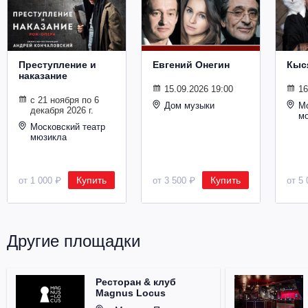
Металл
Преступление и
Евгений Онегин
Кыс
наказание
15.09.2026 19:00
16
с 21 ноября по 6
Дом музыки
Мо
декабря 2026 г.
м
Московский театр
мюзикла
Купить
Купить
от 1 000 ₽
от 3 500 ₽
от 5 
Другие площадки
Ресторан & клуб
Magnus Locus