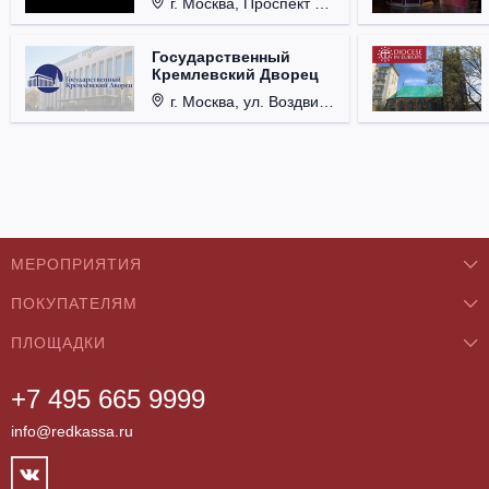
г. Москва, Проспект Мира, д. 12, стр. 9.
Государственный
Кремлевский Дворец
г. Москва, ул. Воздвиженка, д. 1, Кремль.
МЕРОПРИЯТИЯ
ПОКУПАТЕЛЯМ
Концерты
ПЛОЩАДКИ
О нас
Классика
+7 495 665 9999
Бар/Ресторан/Кафе
Как купить
Театры
info@redkassa.ru
Клуб
Возврат билетов
Фестивали
Концертный зал
Контакты
Спорт