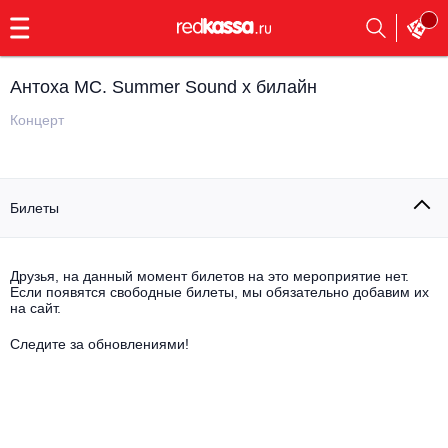
с
9:00
до
23:00
Антоха MC. Summer Sound х билайн
Заказать
обратный
Концерт
звонок
Главная
Все события
Билеты
Выбрать мероприятие
Инди
Все события
Как купить
Электронная музыка
Друзья, на данный момент билетов на это мероприятие нет.
Если появятся свободные билеты, мы обязательно добавим их
на сайт.
Rap, hip-hop, RnB
Все события
Следите за обновлениями!
Контакты
Панк
Поэтический вечер
Все события
Выбрать другой город
Концерты на теплоходе
Опера