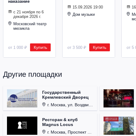
наказание
Металл
15.09.2026 19:00
16
с 21 ноября по 6
Дом музыки
Мо
декабря 2026 г.
м
Московский театр
мюзикла
Купить
Купить
от 1 000 ₽
от 3 500 ₽
от 5 
Другие площадки
Государственный
Кремлевский Дворец
г. Москва, ул. Воздвиженка, д. 1, Кремль.
Ресторан & клуб
Magnus Locus
г. Москва, Проспект Мира, д. 12, стр. 9.