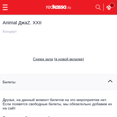
с
9:00
до
23:00
Animal ДжаZ. XXII
Заказать
обратный
Концерт
звонок
Главная
Все события
Выбрать мероприятие
Инди
Cхема зала
(
в новой вкладке
)
Все события
Как купить
Электронная музыка
Rap, hip-hop, RnB
Билеты
Все события
Контакты
Панк
Поэтический вечер
Друзья, на данный момент билетов на это мероприятие нет.
Если появятся свободные билеты, мы обязательно добавим их
Все события
Выбрать другой город
Концерты на теплоходе
на сайт.
Опера