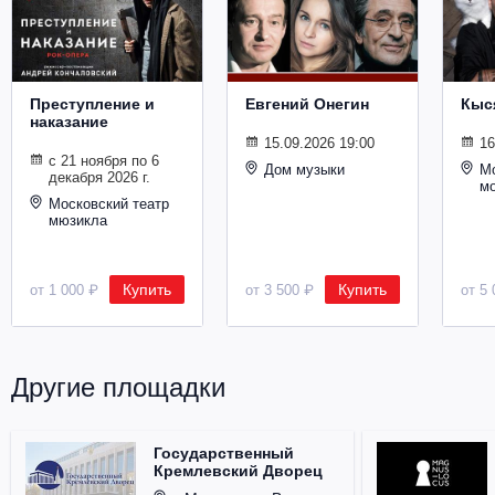
Металл
Преступление и
Евгений Онегин
Кыс
наказание
15.09.2026 19:00
16
с 21 ноября по 6
Дом музыки
Мо
декабря 2026 г.
м
Московский театр
мюзикла
Купить
Купить
от 1 000 ₽
от 3 500 ₽
от 5 
Другие площадки
Государственный
Кремлевский Дворец