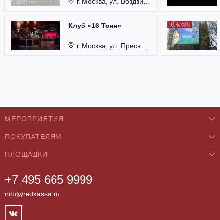
г. Москва, ул. Воздвиженка, д. 1, Кремль.
Клуб «16 Тонн»
г. Москва, ул. Пресненский Вал, д. 6, стр. 1.
МЕРОПРИЯТИЯ
ПОКУПАТЕЛЯМ
Концерты
ПЛОЩАДКИ
О нас
Классика
+7 495 665 9999
Бар/Ресторан/Кафе
Как купить
Театры
info@redkassa.ru
Клуб
Возврат билетов
Фестивали
Концертный зал
Контакты
Спорт