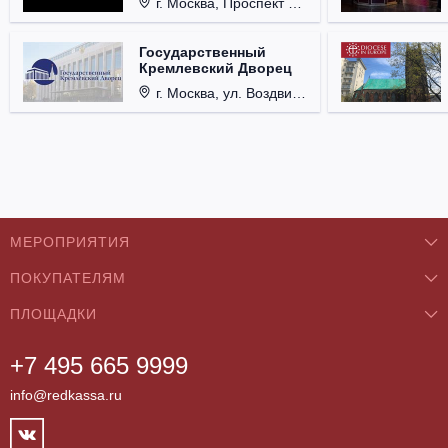
г. Москва, Проспект Мира, д. 12, стр. 9.
Государственный
Кремлевский Дворец
г. Москва, ул. Воздвиженка, д. 1, Кремль.
МЕРОПРИЯТИЯ
ПОКУПАТЕЛЯМ
Концерты
ПЛОЩАДКИ
О нас
Классика
+7 495 665 9999
Бар/Ресторан/Кафе
Как купить
Театры
info@redkassa.ru
Клуб
Возврат билетов
Фестивали
Концертный зал
Контакты
Спорт