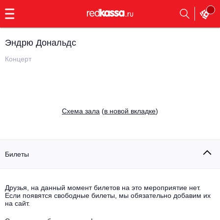
с
9:00
до
23:00
Эндрю Дональдс
Заказать
обратный
Концерт
звонок
Главная
Все события
Выбрать мероприятие
Инди
Cхема зала
(
в новой вкладке
)
Все события
Как купить
Электронная музыка
Rap, hip-hop, RnB
Билеты
Все события
Контакты
Панк
Поэтический вечер
Друзья, на данный момент билетов на это мероприятие нет.
Если появятся свободные билеты, мы обязательно добавим их
Все события
Выбрать другой город
Концерты на теплоходе
на сайт.
Опера