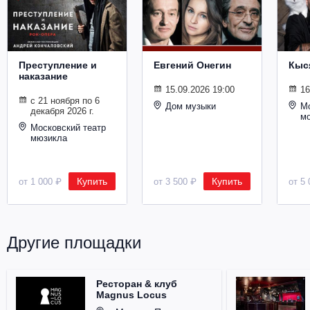
Металл
Преступление и
Евгений Онегин
Кыс
наказание
15.09.2026 19:00
16
с 21 ноября по 6
Дом музыки
Мо
декабря 2026 г.
м
Московский театр
мюзикла
Купить
Купить
от 1 000 ₽
от 3 500 ₽
от 5 
Другие площадки
Ресторан & клуб
Magnus Locus