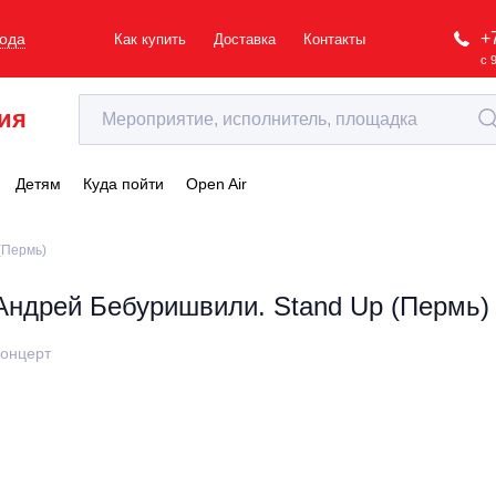
+
рода
Как купить
Доставка
Контакты
с 
ия
Детям
Куда пойти
Open Air
(Пермь)
Андрей Бебуришвили. Stand Up (Пермь)
онцерт