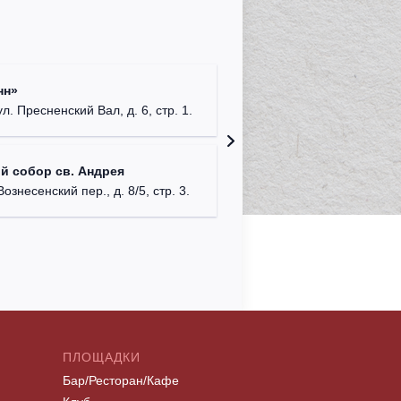
Римско-
нн»
г. Москв
ул. Пресненский Вал, д. 6, стр. 1.
Храм Хр
й собор св. Андрея
Соборо
Вознесенский пер., д. 8/5, стр. 3.
г. Моск
ПЛОЩАДКИ
Бар/Ресторан/Кафе