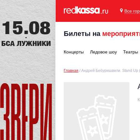
Все го
Билеты на
мероприят
Концерты
Ледовое шоу
Театры
Главная
Андрей Бебуришвили. Stand Up 
К