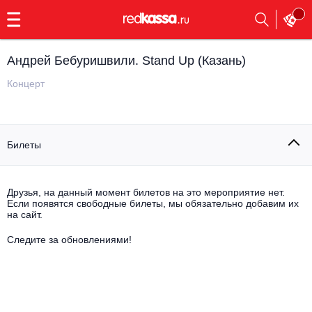
с
9:00
до
23:00
Андрей Бебуришвили. Stand Up (Казань)
Заказать
обратный
Концерт
звонок
Главная
Все события
Билеты
Выбрать мероприятие
Инди
Все события
Как купить
Электронная музыка
Друзья, на данный момент билетов на это мероприятие нет.
Если появятся свободные билеты, мы обязательно добавим их
на сайт.
Rap, hip-hop, RnB
Все события
Следите за обновлениями!
Контакты
Панк
Поэтический вечер
Все события
Выбрать другой город
Концерты на теплоходе
Опера