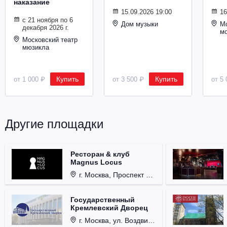
наказание
Металл
15.09.2026 19:00
16
с 21 ноября по 6
Дом музыки
Мо
декабря 2026 г.
м
Московский театр
мюзикла
Купить
Купить
от 1 000 ₽
от 3 500 ₽
от 5 
Другие площадки
Ресторан & клуб
Magnus Locus
г. Москва, Проспект Мира, д. 12, стр. 9.
Государственный
Кремлевский Дворец
г. Москва, ул. Воздвиженка, д. 1, Кремль.