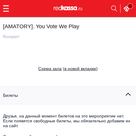
с
9:00
до
23:00
[AMATORY]. You Vote We Play
Заказать
обратный
Концерт
звонок
Главная
Все события
Выбрать мероприятие
Инди
Cхема зала
(
в новой вкладке
)
Все события
Как купить
Электронная музыка
Rap, hip-hop, RnB
Билеты
Все события
Контакты
Панк
Поэтический вечер
Друзья, на данный момент билетов на это мероприятие нет.
Если появятся свободные билеты, мы обязательно добавим их
Все события
Выбрать другой город
Концерты на теплоходе
на сайт.
Опера