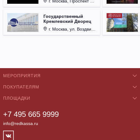
г. Москва, Проспект Мира, д. 12, стр. 9.
Государственный
Кремлевский Дворец
г. Москва, ул. Воздвиженка, д. 1, Кремль.
МЕРОПРИЯТИЯ
ПОКУПАТЕЛЯМ
Концерты
ПЛОЩАДКИ
О нас
Классика
+7 495 665 9999
Бар/Ресторан/Кафе
Как купить
Театры
info@redkassa.ru
Клуб
Возврат билетов
Фестивали
Концертный зал
Контакты
Спорт