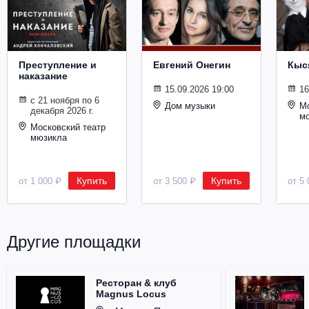
Металл
Преступление и
Евгений Онегин
Кыс
наказание
15.09.2026 19:00
16
с 21 ноября по 6
Дом музыки
Мо
декабря 2026 г.
м
Московский театр
мюзикла
Купить
Купить
от 1 000 ₽
от 3 500 ₽
от 5 
Другие площадки
Ресторан & клуб
Magnus Locus