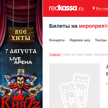
Все го
Билеты на
мероприят
Концерты
Ледовое шоу
Театры
Главная
Алиса в Стране чудес. Музыкаль
К