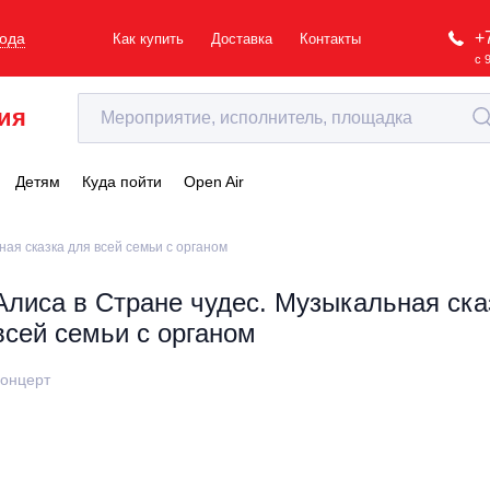
+
рода
Как купить
Доставка
Контакты
с 
ия
Детям
Куда пойти
Open Air
ная сказка для всей семьи с органом
Алиса в Стране чудес. Музыкальная ска
всей семьи с органом
онцерт