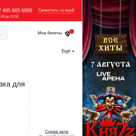
7 495 665 9999
Свяжитесь со мной
9:00 до 23:00
Мои билеты
Ещё
зка для
Cхема зала