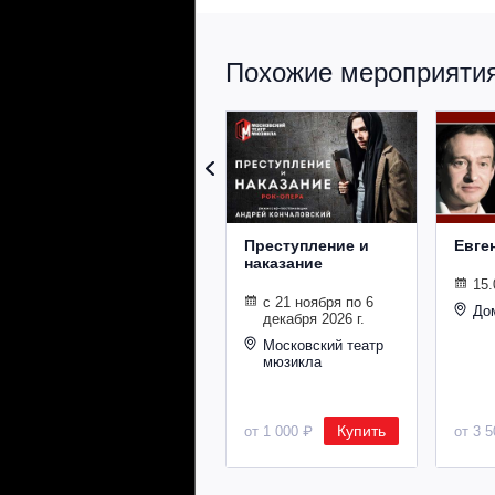
Похожие мероприятия 
Преступление и
Евге
наказание
15.
с 21 ноября по 6
До
декабря 2026 г.
Московский театр
мюзикла
Купить
от 1 000 ₽
от 3 