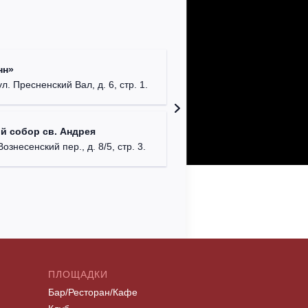
Римско-
нн»
г. Москв
ул. Пресненский Вал, д. 6, стр. 1.
Храм Хр
й собор св. Андрея
Соборо
Вознесенский пер., д. 8/5, стр. 3.
г. Моск
ПЛОЩАДКИ
Бар/Ресторан/Кафе