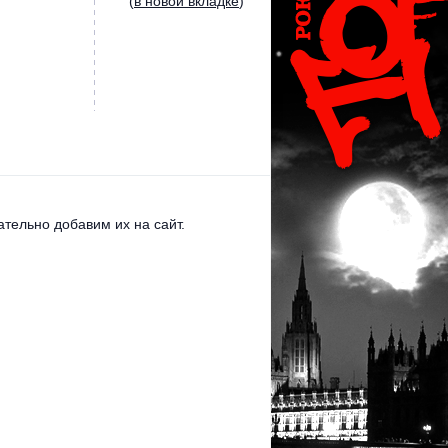
(
в новой вкладке
)
тельно добавим их на сайт.