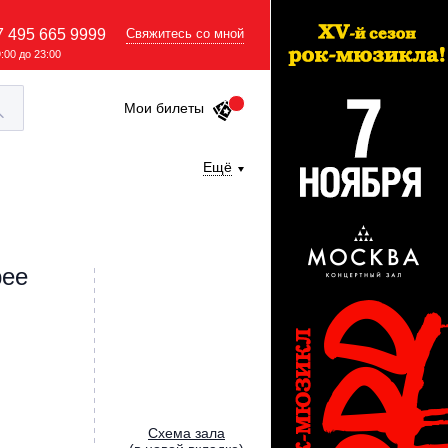
7 495 665 9999
Свяжитесь со мной
9:00 до 23:00
Мои билеты
Ещё
рее
Cхема зала