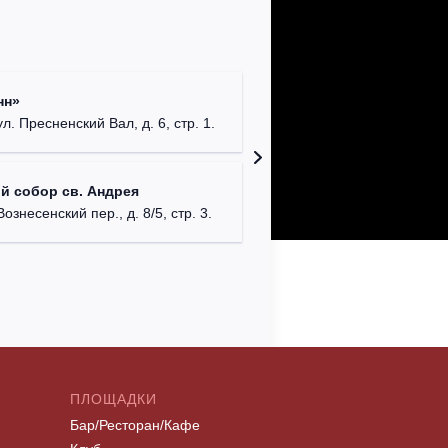
Римско-
нн»
г. Москв
ул. Пресненский Вал, д. 6, стр. 1.
Храм Хр
й собор св. Андрея
Соборо
Вознесенский пер., д. 8/5, стр. 3.
г. Моск
ПЛОЩАДКИ
Бар/Ресторан/Кафе