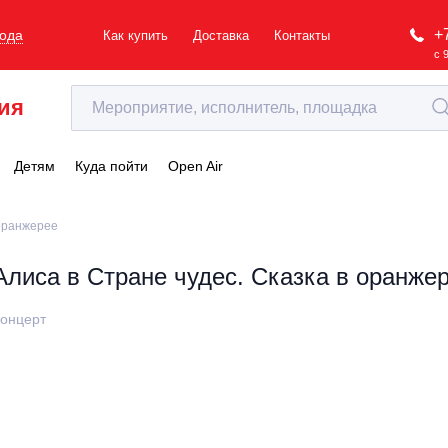
+
рода
Как купить
Доставка
Контакты
с 
ия
Детям
Куда пойти
Open Air
 оранжерее
Алиса в Стране чудес. Сказка в оранже
онцерт