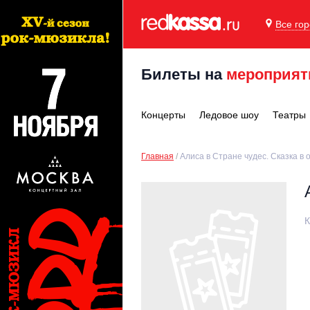
Все го
Билеты на
мероприят
Концерты
Ледовое шоу
Театры
Главная
Алиса в Стране чудес. Сказка в
К