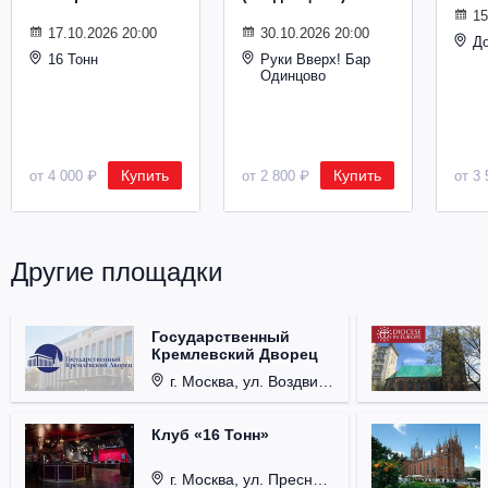
15
17.10.2026 20:00
30.10.2026 20:00
Д
16 Тонн
Руки Вверх! Бар
Одинцово
Купить
Купить
от 4 000 ₽
от 2 800 ₽
от 3 
Другие площадки
Государственный
Кремлевский Дворец
г. Москва, ул. Воздвиженка, д. 1, Кремль.
Клуб «16 Тонн»
г. Москва, ул. Пресненский Вал, д. 6, стр. 1.