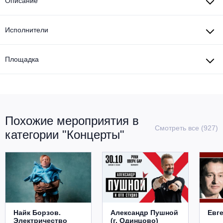
Описание
Исполнители
Площадка
Похожие мероприятия в
Смотреть все (927)
категории "Концерты"
Найк Борзов.
Александр Пушной
Евг
Электричество
(г. Одинцово)