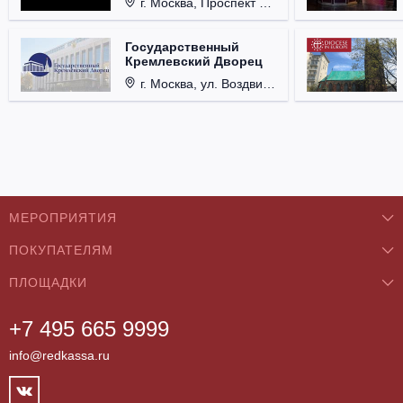
г. Москва, Проспект Мира, д. 12, стр. 9.
Государственный
Кремлевский Дворец
г. Москва, ул. Воздвиженка, д. 1, Кремль.
МЕРОПРИЯТИЯ
ПОКУПАТЕЛЯМ
Концерты
ПЛОЩАДКИ
О нас
Классика
+7 495 665 9999
Бар/Ресторан/Кафе
Как купить
Театры
info@redkassa.ru
Клуб
Возврат билетов
Фестивали
Концертный зал
Контакты
Спорт