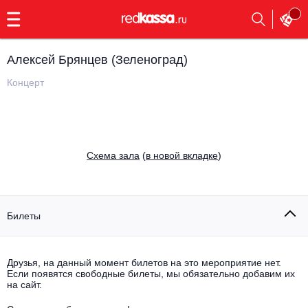
с
9:00
до
23:00
Алексей Брянцев (Зеленоград)
Заказать
обратный
Концерт
звонок
Главная
Все события
Выбрать мероприятие
Инди
Cхема зала
(
в новой вкладке
)
Все события
Как купить
Электронная музыка
Rap, hip-hop, RnB
Билеты
Все события
Контакты
Панк
Поэтический вечер
Друзья, на данный момент билетов на это мероприятие нет.
Если появятся свободные билеты, мы обязательно добавим их
Все события
Выбрать другой город
Концерты на теплоходе
на сайт.
Опера