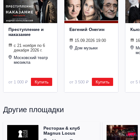
Металл
Преступление и
Евгений Онегин
Кыс
наказание
15.09.2026 19:00
16
с 21 ноября по 6
Дом музыки
Мо
декабря 2026 г.
м
Московский театр
мюзикла
Купить
Купить
от 1 000 ₽
от 3 500 ₽
от 5 
Другие площадки
Ресторан & клуб
Magnus Locus