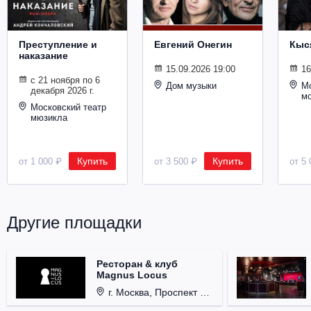
Металл
Преступление и
Евгений Онегин
Кыс
наказание
15.09.2026 19:00
16
с 21 ноября по 6
Дом музыки
Мо
декабря 2026 г.
м
Московский театр
мюзикла
Купить
Купить
от 1 000 ₽
от 3 500 ₽
от 5 
Другие площадки
Ресторан & клуб
Magnus Locus
г. Москва, Проспект Мира, д. 12, стр. 9.