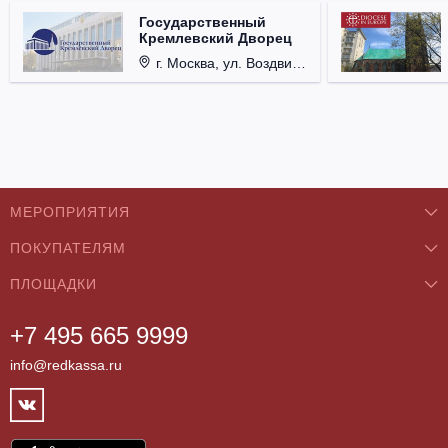
Государственный
Кремлевский Дворец
г. Москва, ул. Воздвиженка, д. 1, Кремль.
МЕРОПРИЯТИЯ
ПОКУПАТЕЛЯМ
Концерты
ПЛОЩАДКИ
О нас
Классика
+7 495 665 9999
Бар/Ресторан/Кафе
Как купить
Театры
info@redkassa.ru
Клуб
Возврат билетов
Фестивали
Концертный зал
Контакты
Спорт
Театр
Партнёры