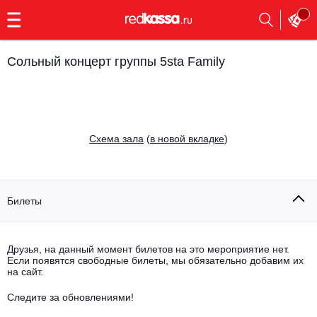
с
9:00
до
23:00
Сольный концерт группы 5sta Family
Заказать
обратный
звонок
Главная
Все события
Cхема зала
(
в новой вкладке
)
Выбрать мероприятие
Инди
Все события
Как купить
Электронная музыка
Билеты
Rap, hip-hop, RnB
Все события
Друзья, на данный момент билетов на это мероприятие нет.
Контакты
Панк
Если появятся свободные билеты, мы обязательно добавим их
Поэтический вечер
на сайт.
Все события
Выбрать другой город
Концерты на теплоходе
Опера
Следите за обновлениями!