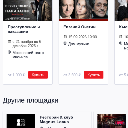
Металл
Преступление и
Евгений Онегин
Кыс
наказание
15.09.2026 19:00
16
с 21 ноября по 6
Дом музыки
Мо
декабря 2026 г.
м
Московский театр
мюзикла
Купить
Купить
от 1 000 ₽
от 3 500 ₽
от 5 
Другие площадки
Ресторан & клуб
Magnus Locus