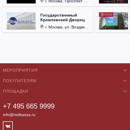
г. Москва, Проспект Мира, д. 12, стр. 9.
Государственный
Кремлевский Дворец
г. Москва, ул. Воздвиженка, д. 1, Кремль.
МЕРОПРИЯТИЯ
ПОКУПАТЕЛЯМ
Концерты
ПЛОЩАДКИ
О нас
Классика
+7 495 665 9999
Бар/Ресторан/Кафе
Как купить
Театры
info@redkassa.ru
Клуб
Возврат билетов
Фестивали
Концертный зал
Контакты
Спорт