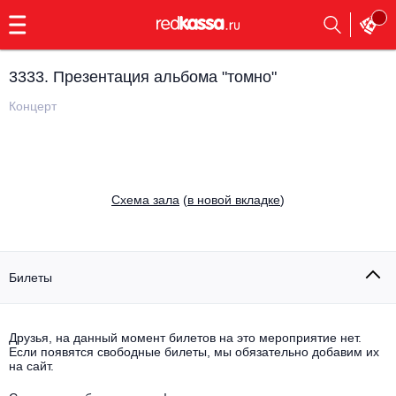
с
9:00
до
23:00
3333. Презентация альбома "томно"
Заказать
обратный
Концерт
звонок
Главная
Все события
Выбрать мероприятие
Инди
Cхема зала
(
в новой вкладке
)
Все события
Как купить
Электронная музыка
Rap, hip-hop, RnB
Билеты
Все события
Контакты
Панк
Поэтический вечер
Друзья, на данный момент билетов на это мероприятие нет.
Если появятся свободные билеты, мы обязательно добавим их
Все события
Выбрать другой город
Концерты на теплоходе
на сайт.
Опера