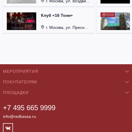
г. Москва, ул. Воздвиженка, д. 1, Кремль.
Клуб «16 Тонн»
г. Москва, ул. Пресненский Вал, д. 6, стр. 1.
МЕРОПРИЯТИЯ
ПОКУПАТЕЛЯМ
Концерты
ПЛОЩАДКИ
О нас
Классика
+7 495 665 9999
Бар/Ресторан/Кафе
Как купить
Театры
info@redkassa.ru
Клуб
Возврат билетов
Фестивали
Концертный зал
Контакты
Спорт