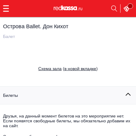
с
9:00
до
23:00
Острова Ballet. Дон Кихот
Заказать
обратный
Балет
звонок
Главная
Все события
Выбрать мероприятие
Инди
Cхема зала
(
в новой вкладке
)
Все события
Как купить
Электронная музыка
Rap, hip-hop, RnB
Билеты
Все события
Контакты
Панк
Поэтический вечер
Друзья, на данный момент билетов на это мероприятие нет.
Если появятся свободные билеты, мы обязательно добавим их
Все события
Выбрать другой город
Концерты на теплоходе
на сайт.
Опера