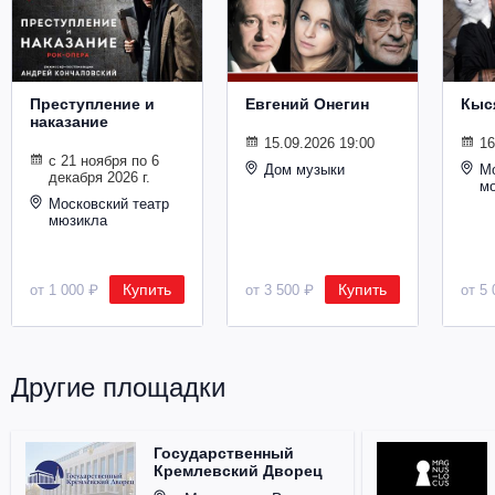
Металл
Преступление и
Евгений Онегин
Кыс
наказание
15.09.2026 19:00
16
с 21 ноября по 6
Дом музыки
Мо
декабря 2026 г.
м
Московский театр
мюзикла
Купить
Купить
от 1 000 ₽
от 3 500 ₽
от 5 
Другие площадки
Государственный
Кремлевский Дворец