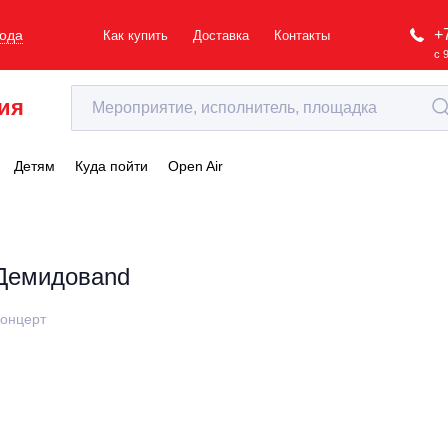
+
рода
Как купить
Доставка
Контакты
с 
ия
Детям
Куда пойти
Open Air
Демидовand
онцерт