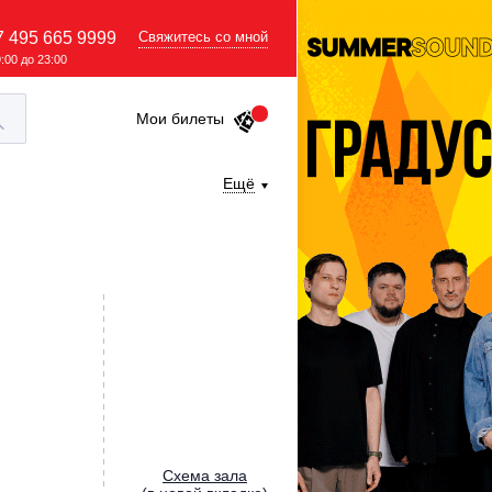
7 495 665 9999
Свяжитесь со мной
9:00 до 23:00
Мои билеты
Ещё
Cхема зала