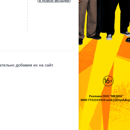
(
в новой вкладке
)
тельно добавим их на сайт.