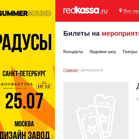
Все го
Билеты на
мероприят
Концерты
Ледовое шоу
Театры
Главная
Демидовand
К