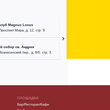
Храм Хр
клуб Magnus Locus
Соборо
Проспект Мира, д. 12, стр. 9.
г. Моск
Римско-
й собор св. Андрея
г. Москв
Вознесенский пер., д. 8/5, стр. 3.
ПЛОЩАДКИ
Бар/Ресторан/Кафе