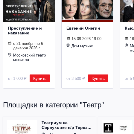
Металл
Преступление и
Евгений Онегин
Кыс
наказание
15.09.2026 19:00
16
с 21 ноября по 6
Дом музыки
Мо
декабря 2026 г.
м
Московский театр
мюзикла
Купить
Купить
от 1 000 ₽
от 3 500 ₽
от 5 
Площадки в категории "Театр"
Театриум на
Серпуховке п/р Терезы
Дуровой