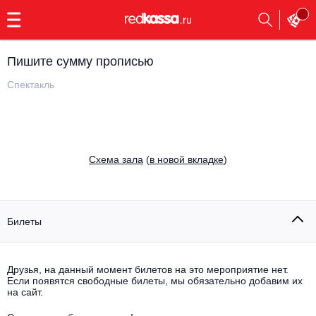
с
9:00
до
23:00
Пишите сумму прописью
Заказать
обратный
Спектакль
звонок
Главная
Все события
Выбрать мероприятие
Инди
Cхема зала
(
в новой вкладке
)
Все события
Как купить
Электронная музыка
Rap, hip-hop, RnB
Билеты
Все события
Контакты
Панк
Поэтический вечер
Друзья, на данный момент билетов на это мероприятие нет.
Если появятся свободные билеты, мы обязательно добавим их
Все события
Выбрать другой город
Концерты на теплоходе
на сайт.
Опера