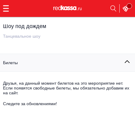
с
9:00
до
23:00
Шоу под дождем
Заказать
обратный
Танцевальное шоу
звонок
Главная
Все события
Билеты
Выбрать мероприятие
Инди
Все события
Как купить
Электронная музыка
Друзья, на данный момент билетов на это мероприятие нет.
Если появятся свободные билеты, мы обязательно добавим их
на сайт.
Rap, hip-hop, RnB
Все события
Следите за обновлениями!
Контакты
Панк
Поэтический вечер
Все события
Выбрать другой город
Концерты на теплоходе
Опера