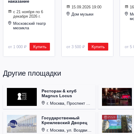
наказание
Металл
15.09.2026 19:00
16
с 21 ноября по 6
Дом музыки
Мо
декабря 2026 г.
м
Московский театр
мюзикла
Купить
Купить
от 1 000 ₽
от 3 500 ₽
от 5 
Другие площадки
Ресторан & клуб
Magnus Locus
г. Москва, Проспект Мира, д. 12, стр. 9.
Государственный
Кремлевский Дворец
г. Москва, ул. Воздвиженка, д. 1, Кремль.