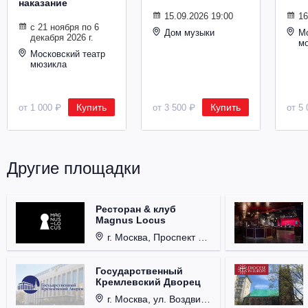
наказание
Металл
15.09.2026 19:00
16
с 21 ноября по 6
Дом музыки
Мо
декабря 2026 г.
м
Московский театр
мюзикла
Купить
Купить
от 1 000 ₽
от 3 500 ₽
от 5 
Другие площадки
Ресторан & клуб
Magnus Locus
г. Москва, Проспект Мира, д. 12, стр. 9.
Государственный
Кремлевский Дворец
г. Москва, ул. Воздвиженка, д. 1, Кремль.