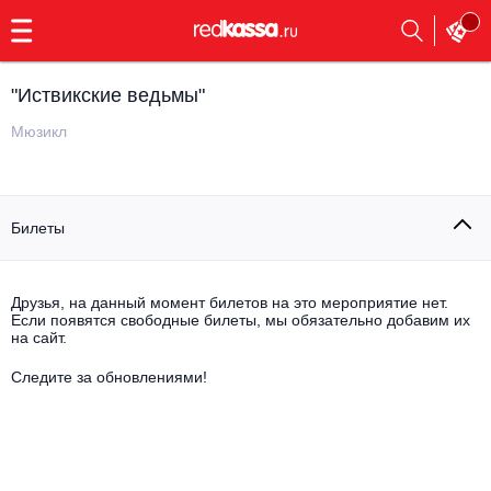
с
9:00
до
23:00
"Иствикские ведьмы"
Заказать
обратный
Мюзикл
звонок
Главная
Все события
Билеты
Выбрать мероприятие
Инди
Все события
Как купить
Электронная музыка
Друзья, на данный момент билетов на это мероприятие нет.
Если появятся свободные билеты, мы обязательно добавим их
на сайт.
Rap, hip-hop, RnB
Все события
Следите за обновлениями!
Контакты
Панк
Поэтический вечер
Все события
Выбрать другой город
Концерты на теплоходе
Опера