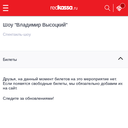
с
9:00
до
23:00
Шоу "Владимир Высоцкий"
Заказать
обратный
Спектакль-шоу
звонок
Главная
Все события
Билеты
Выбрать мероприятие
Инди
Все события
Как купить
Электронная музыка
Друзья, на данный момент билетов на это мероприятие нет.
Если появятся свободные билеты, мы обязательно добавим их
на сайт.
Rap, hip-hop, RnB
Все события
Следите за обновлениями!
Контакты
Панк
Поэтический вечер
Все события
Выбрать другой город
Концерты на теплоходе
Опера