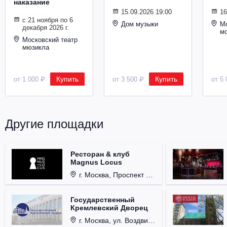
наказание
Металл
15.09.2026 19:00
16
с 21 ноября по 6
Дом музыки
Мо
декабря 2026 г.
м
Московский театр
мюзикла
Купить
Купить
от 1 000 ₽
от 3 500 ₽
от 5 
Другие площадки
Ресторан & клуб
Magnus Locus
г. Москва, Проспект Мира, д. 12, стр. 9.
Государственный
Кремлевский Дворец
г. Москва, ул. Воздвиженка, д. 1, Кремль.