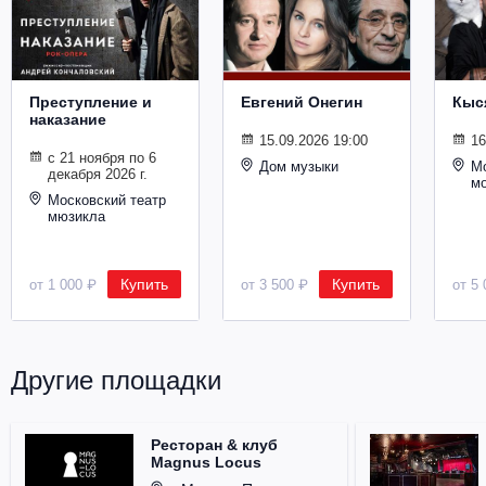
Металл
Преступление и
Евгений Онегин
Кыс
наказание
15.09.2026 19:00
16
с 21 ноября по 6
Дом музыки
Мо
декабря 2026 г.
м
Московский театр
мюзикла
Купить
Купить
от 1 000 ₽
от 3 500 ₽
от 5 
Другие площадки
Ресторан & клуб
Magnus Locus