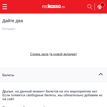
с
9:00
до
23:00
Дайте два
Заказать
обратный
Концерт
звонок
Главная
Все события
Выбрать мероприятие
Инди
Cхема зала
(
в новой вкладке
)
Все события
Как купить
Электронная музыка
Rap, hip-hop, RnB
Билеты
Все события
Контакты
Панк
Поэтический вечер
Друзья, на данный момент билетов на это мероприятие нет.
Если появятся свободные билеты, мы обязательно добавим их
Все события
Выбрать другой город
Концерты на теплоходе
на сайт.
Опера