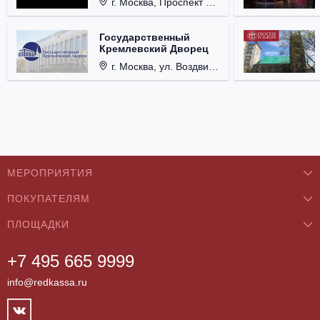
г. Москва, Проспект Мира, д. 12, стр. 9.
Государственный
Кремлевский Дворец
г. Москва, ул. Воздвиженка, д. 1, Кремль.
МЕРОПРИЯТИЯ
ПОКУПАТЕЛЯМ
Концерты
ПЛОЩАДКИ
О нас
Классика
+7 495 665 9999
Бар/Ресторан/Кафе
Как купить
Театры
info@redkassa.ru
Клуб
Возврат билетов
Фестивали
Концертный зал
Контакты
Спорт