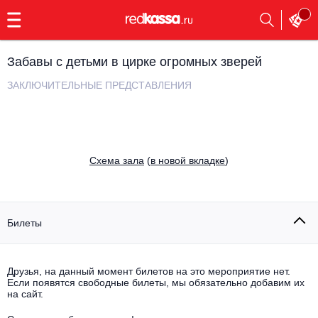
с
9:00
до
23:00
Забавы с детьми в цирке огромных зверей
Заказать
обратный
ЗАКЛЮЧИТЕЛЬНЫЕ ПРЕДСТАВЛЕНИЯ
звонок
Главная
Все события
Выбрать мероприятие
Инди
Cхема зала
(
в новой вкладке
)
Все события
Как купить
Электронная музыка
Rap, hip-hop, RnB
Билеты
Все события
Контакты
Панк
Поэтический вечер
Друзья, на данный момент билетов на это мероприятие нет.
Если появятся свободные билеты, мы обязательно добавим их
Все события
Выбрать другой город
Концерты на теплоходе
на сайт.
Опера