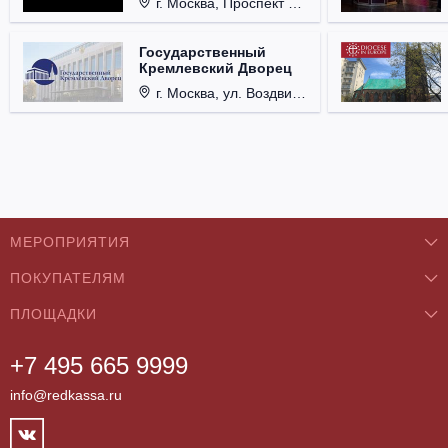
г. Москва, Проспект Мира, д. 12, стр. 9.
Государственный
Кремлевский Дворец
г. Москва, ул. Воздвиженка, д. 1, Кремль.
МЕРОПРИЯТИЯ
ПОКУПАТЕЛЯМ
Концерты
ПЛОЩАДКИ
О нас
Классика
+7 495 665 9999
Бар/Ресторан/Кафе
Как купить
Театры
info@redkassa.ru
Клуб
Возврат билетов
Фестивали
Концертный зал
Контакты
Спорт