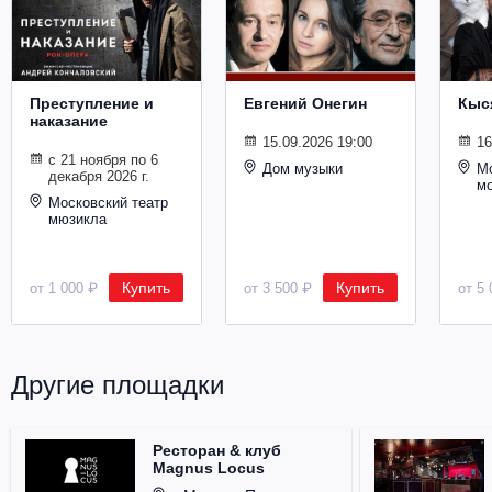
Металл
Преступление и
Евгений Онегин
Кыс
наказание
15.09.2026 19:00
16
с 21 ноября по 6
Дом музыки
Мо
декабря 2026 г.
м
Московский театр
мюзикла
Купить
Купить
от 1 000 ₽
от 3 500 ₽
от 5 
Другие площадки
Ресторан & клуб
Magnus Locus