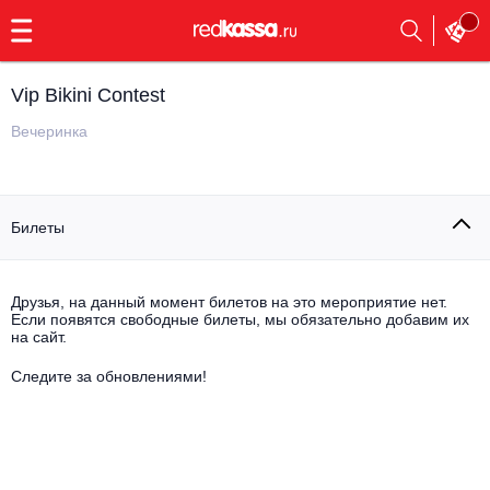
с
9:00
до
23:00
Vip Bikini Contest
Заказать
обратный
Вечеринка
звонок
Главная
Все события
Билеты
Выбрать мероприятие
Инди
Все события
Как купить
Электронная музыка
Друзья, на данный момент билетов на это мероприятие нет.
Если появятся свободные билеты, мы обязательно добавим их
на сайт.
Rap, hip-hop, RnB
Все события
Следите за обновлениями!
Контакты
Панк
Поэтический вечер
Все события
Выбрать другой город
Концерты на теплоходе
Опера