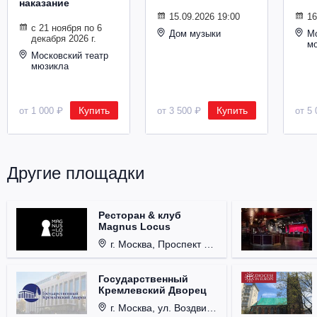
наказание
Металл
15.09.2026 19:00
16
с 21 ноября по 6
Дом музыки
Мо
декабря 2026 г.
м
Московский театр
мюзикла
Купить
Купить
от 1 000 ₽
от 3 500 ₽
от 5 
Другие площадки
Ресторан & клуб
Magnus Locus
г. Москва, Проспект Мира, д. 12, стр. 9.
Государственный
Кремлевский Дворец
г. Москва, ул. Воздвиженка, д. 1, Кремль.