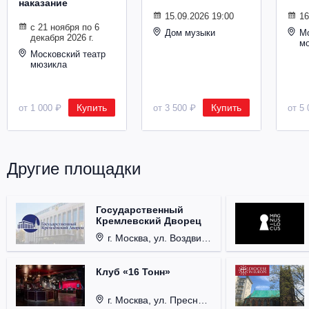
наказание
Металл
15.09.2026 19:00
16
с 21 ноября по 6
Дом музыки
Мо
декабря 2026 г.
м
Московский театр
мюзикла
Купить
Купить
от 1 000 ₽
от 3 500 ₽
от 5 
Другие площадки
Государственный
Кремлевский Дворец
г. Москва, ул. Воздвиженка, д. 1, Кремль.
Клуб «16 Тонн»
г. Москва, ул. Пресненский Вал, д. 6, стр. 1.