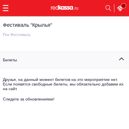
с
9:00
до
23:00
Фестиваль "Крылья"
Заказать
обратный
Рок Фестиваль
звонок
Главная
Все события
Билеты
Выбрать мероприятие
Инди
Все события
Как купить
Электронная музыка
Друзья, на данный момент билетов на это мероприятие нет.
Если появятся свободные билеты, мы обязательно добавим их
на сайт.
Rap, hip-hop, RnB
Все события
Следите за обновлениями!
Контакты
Панк
Поэтический вечер
Все события
Выбрать другой город
Концерты на теплоходе
Опера