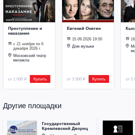
Металл
Преступление и
Евгений Онегин
Кыс
наказание
15.09.2026 19:00
16
с 21 ноября по 6
Дом музыки
Мо
декабря 2026 г.
м
Московский театр
мюзикла
Купить
Купить
от 1 000 ₽
от 3 500 ₽
от 5 
Другие площадки
Государственный
Кремлевский Дворец