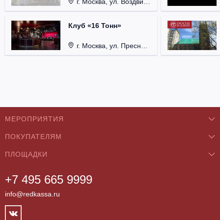
г. Москва, ул. Воздвиженка, д. 1, Кремль.
Клуб «16 Тонн»
г. Москва, ул. Пресненский Вал, д. 6, стр. 1.
МЕРОПРИЯТИЯ
ПОКУПАТЕЛЯМ
Концерты
ПЛОЩАДКИ
О нас
Классика
+7 495 665 9999
Бар/Ресторан/Кафе
Как купить
Театры
info@redkassa.ru
Клуб
Возврат билетов
Фестивали
Концертный зал
Контакты
Спорт