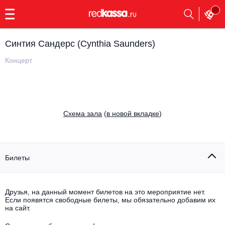
с
9:00
до
23:00
Синтия Сандерс (Cynthia Saunders)
Заказать
обратный
Концерт
звонок
Главная
Все события
Выбрать мероприятие
Инди
Cхема зала
(
в новой вкладке
)
Все события
Как купить
Электронная музыка
Rap, hip-hop, RnB
Билеты
Все события
Контакты
Панк
Поэтический вечер
Друзья, на данный момент билетов на это мероприятие нет.
Если появятся свободные билеты, мы обязательно добавим их
Все события
Выбрать другой город
Концерты на теплоходе
на сайт.
Опера