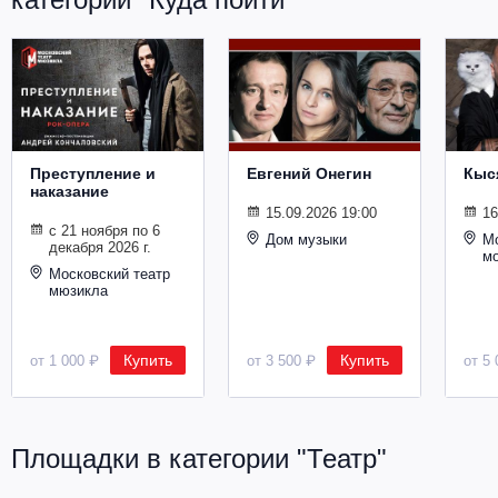
Металл
Преступление и
Евгений Онегин
Кыс
наказание
15.09.2026 19:00
16
с 21 ноября по 6
Дом музыки
Мо
декабря 2026 г.
м
Московский театр
мюзикла
Купить
Купить
от 1 000 ₽
от 3 500 ₽
от 5 
Площадки в категории "Театр"