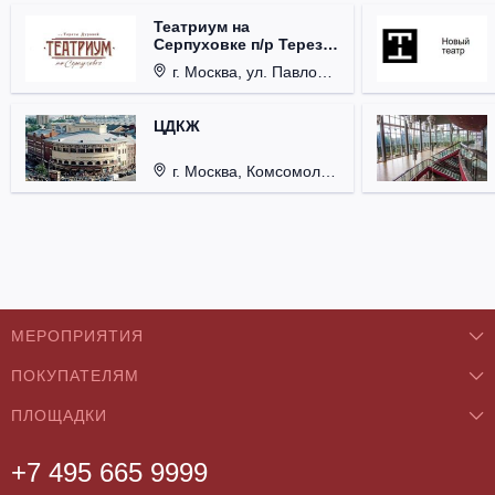
Театриум на
Серпуховке п/р Терезы
Дуровой
г. Москва, ул. Павловская, д. 6.
ЦДКЖ
г. Москва, Комсомольская пл., д. 4.
МЕРОПРИЯТИЯ
ПОКУПАТЕЛЯМ
Концерты
ПЛОЩАДКИ
О нас
Классика
+7 495 665 9999
Бар/Ресторан/Кафе
Как купить
Театры