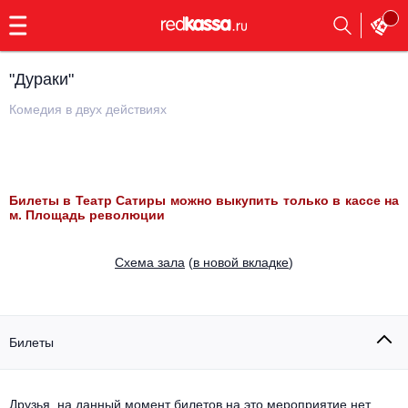
с
9:00
до
23:00
"Дураки"
Заказать
обратный
Комедия в двух действиях
звонок
Главная
Все события
Выбрать мероприятие
Инди
Билеты в Театр Сатиры можно выкупить только в кассе на
м. Площадь революции
Все события
Как купить
Электронная музыка
Cхема зала
(
в новой вкладке
)
Rap, hip-hop, RnB
Все события
Контакты
Панк
Поэтический вечер
Билеты
Все события
Выбрать другой город
Концерты на теплоходе
Опера
Друзья, на данный момент билетов на это мероприятие нет.