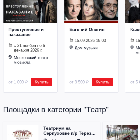
Металл
Преступление и
Евгений Онегин
Кыс
наказание
15.09.2026 19:00
16
с 21 ноября по 6
Дом музыки
Мо
декабря 2026 г.
м
Московский театр
мюзикла
Купить
Купить
от 1 000 ₽
от 3 500 ₽
от 5 
Площадки в категории "Театр"
Театриум на
Серпуховке п/р Терезы
Дуровой