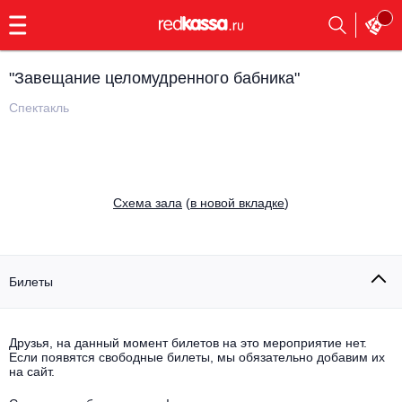
с
9:00
до
23:00
"Завещание целомудренного бабника"
Заказать
обратный
Спектакль
звонок
Главная
Все события
Выбрать мероприятие
Инди
Cхема зала
(
в новой вкладке
)
Все события
Как купить
Электронная музыка
Rap, hip-hop, RnB
Билеты
Все события
Контакты
Панк
Поэтический вечер
Друзья, на данный момент билетов на это мероприятие нет.
Если появятся свободные билеты, мы обязательно добавим их
Все события
Выбрать другой город
Концерты на теплоходе
на сайт.
Опера