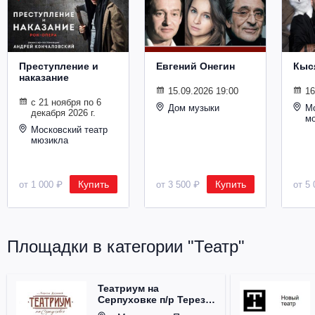
Металл
Преступление и
Евгений Онегин
Кыс
наказание
15.09.2026 19:00
16
с 21 ноября по 6
Дом музыки
Мо
декабря 2026 г.
м
Московский театр
мюзикла
Купить
Купить
от 1 000 ₽
от 3 500 ₽
от 5 
Площадки в категории "Театр"
Театриум на
Серпуховке п/р Терезы
Дуровой