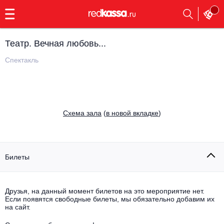
с
9:00
до
23:00
Театр. Вечная любовь...
Заказать
обратный
Спектакль
звонок
Главная
Все события
Выбрать мероприятие
Инди
Cхема зала
(
в новой вкладке
)
Все события
Как купить
Электронная музыка
Rap, hip-hop, RnB
Билеты
Все события
Контакты
Панк
Поэтический вечер
Друзья, на данный момент билетов на это мероприятие нет.
Если появятся свободные билеты, мы обязательно добавим их
Все события
Выбрать другой город
Концерты на теплоходе
на сайт.
Опера