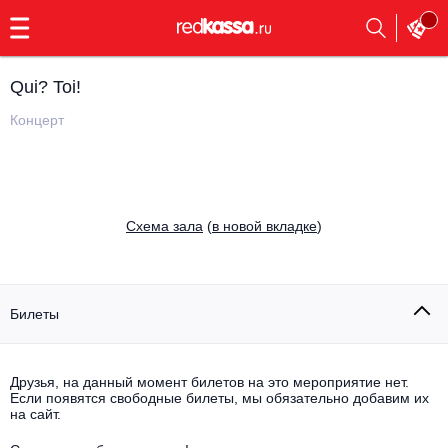
с
9:00
до
23:00
Qui? Toi!
Заказать
обратный
Концерт
звонок
Главная
Все события
Выбрать мероприятие
Инди
Cхема зала
(
в новой вкладке
)
Все события
Как купить
Электронная музыка
Rap, hip-hop, RnB
Билеты
Все события
Контакты
Панк
Поэтический вечер
Друзья, на данный момент билетов на это мероприятие нет.
Если появятся свободные билеты, мы обязательно добавим их
Все события
Выбрать другой город
Концерты на теплоходе
на сайт.
Опера