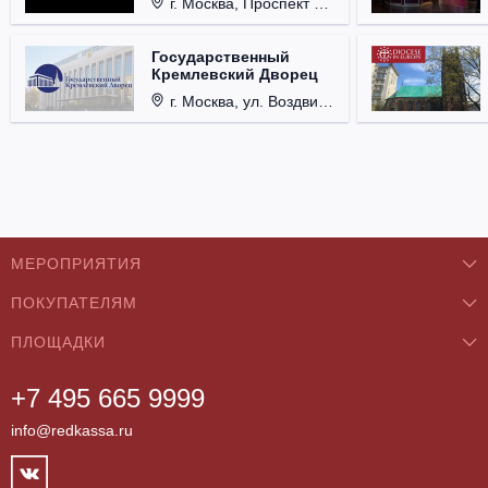
г. Москва, Проспект Мира, д. 12, стр. 9.
Государственный
Кремлевский Дворец
г. Москва, ул. Воздвиженка, д. 1, Кремль.
МЕРОПРИЯТИЯ
ПОКУПАТЕЛЯМ
Концерты
ПЛОЩАДКИ
О нас
Классика
+7 495 665 9999
Бар/Ресторан/Кафе
Как купить
Театры
info@redkassa.ru
Клуб
Возврат билетов
Фестивали
Концертный зал
Контакты
Спорт