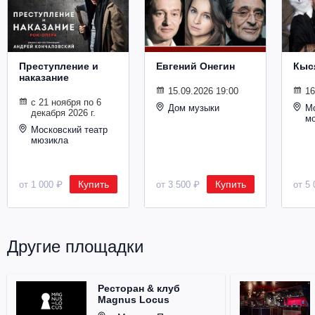
Металл
Преступление и
Евгений Онегин
Кыс
наказание
15.09.2026 19:00
16
с 21 ноября по 6
Дом музыки
Мо
декабря 2026 г.
м
Московский театр
мюзикла
Купить
Купить
от 1 000 ₽
от 3 500 ₽
от 5 
Другие площадки
Ресторан & клуб
Magnus Locus