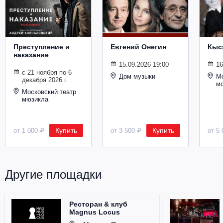
Металл
Преступление и
Евгений Онегин
Кыс
наказание
15.09.2026 19:00
16
с 21 ноября по 6
Дом музыки
Мо
декабря 2026 г.
м
Московский театр
мюзикла
Купить
Купить
от 1 000 ₽
от 3 500 ₽
от 5 
Другие площадки
Ресторан & клуб
Magnus Locus