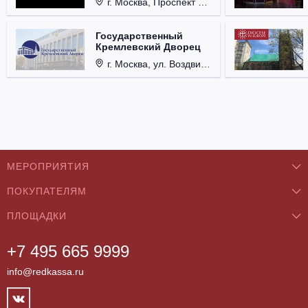
г. Москва, Проспект Мира, д. 12, стр. 9.
Государственный
Кремлевский Дворец
г. Москва, ул. Воздвиженка, д. 1, Кремль.
МЕРОПРИЯТИЯ
ПОКУПАТЕЛЯМ
Концерты
ПЛОЩАДКИ
О нас
Классика
+7 495 665 9999
Бар/Ресторан/Кафе
Как купить
Театры
info@redkassa.ru
Клуб
Возврат билетов
Фестивали
Концертный зал
Контакты
Спорт