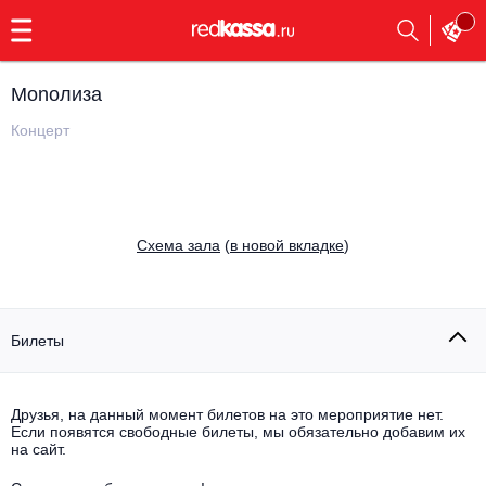
с
9:00
до
23:00
Monoлиза
Заказать
обратный
Концерт
звонок
Главная
Все события
Выбрать мероприятие
Инди
Cхема зала
(
в новой вкладке
)
Все события
Как купить
Электронная музыка
Rap, hip-hop, RnB
Билеты
Все события
Контакты
Панк
Поэтический вечер
Друзья, на данный момент билетов на это мероприятие нет.
Если появятся свободные билеты, мы обязательно добавим их
Все события
Выбрать другой город
Концерты на теплоходе
на сайт.
Опера