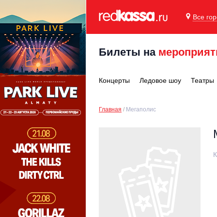
Все го
Билеты на
мероприят
Концерты
Ледовое шоу
Театры
Главная
Мегаполис
К