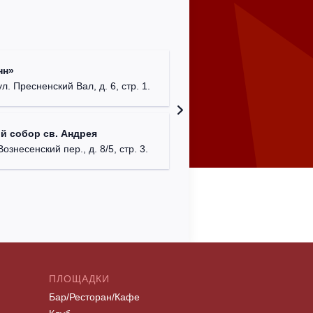
Римско-
нн»
г. Москв
ул. Пресненский Вал, д. 6, стр. 1.
Храм Хр
й собор св. Андрея
Соборо
Вознесенский пер., д. 8/5, стр. 3.
г. Моск
ПЛОЩАДКИ
Бар/Ресторан/Кафе