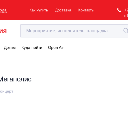
+
рода
Как купить
Доставка
Контакты
с 
ия
Детям
Куда пойти
Open Air
Мегаполис
онцерт