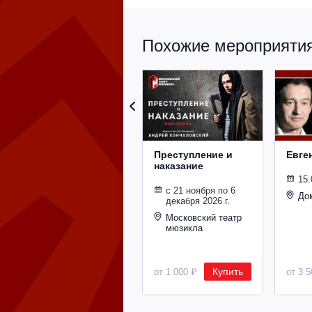
Похожие мероприятия 
Преступление и
Евге
наказание
15.
с 21 ноября по 6
До
декабря 2026 г.
Московский театр
мюзикла
Купить
от 1 000 ₽
от 3 