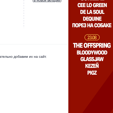
(
в новой вкладке
)
тельно добавим их на сайт.