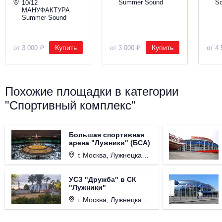
Summer Sound
S
10/12
МАНУФАКТУРА
Summer Sound
Купить
Купить
от 3 000 ₽
от 3 000 ₽
от 4 
Похожие площадки в категории
"Спортивный комплекс"
Большая спортивная
арена "Лужники" (БСА)
г. Москва, Лужнецкая набережная, д. 24
УСЗ "Дружба" в СК
"Лужники"
г. Москва, Лужнецкая набережная, д. 24, стр. 5