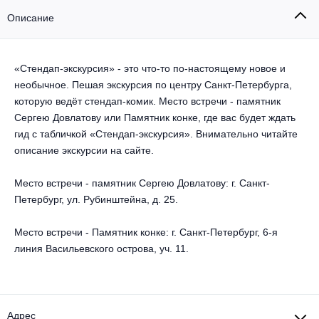
Другое для детей
Поп и эстрада
Известные актёры
Описание
Все события
Детский концерт
Альтернатива
Комедия
«Стендап-экскурсия» - это что-то по-настоящему новое и
Детский спектакль
Классическая музыка
Все события
необычное. Пешая экскурсия по центру Санкт-Петербурга,
Творческий вечер
которую ведёт стендап-комик. Место встречи - памятник
Детское шоу
Круиз Фест
Сергею Довлатову или Памятник конке, где вас будет ждать
Мюзикл, оперетта
гид с табличкой «Стендап-экскурсия». Внимательно читайте
Детский мюзикл
описание экскурсии на сайте.
Open-air на ВДНХ
Балет
Место встречи - памятник Сергею Довлатову: г. Санкт-
Джаз и блюз
Драма
Петербург, ул. Рубинштейна, д. 25.
Этно, фолк, кантри
Музыкальный спектакль
Место встречи - Памятник конке: г. Санкт-Петербург, 6-я
линия Васильевского острова, уч. 11.
Рок
Спектакль
Шансон, романс, авторская песня
Иммерсивный спектакль
Адрес