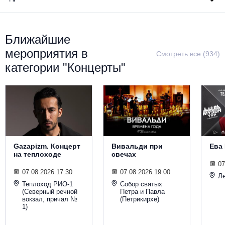
Металл
Ближайшие
мероприятия в
Смотреть все (934)
категории "Концерты"
Gazapizm. Концерт
Вивальди при
Ева
на теплоходе
свечах
07
07.08.2026 17:30
07.08.2026 19:00
Ле
Теплоход РИО-1
Собор святых
(Северный речной
Петра и Павла
вокзал, причал №
(Петрикирхе)
1)