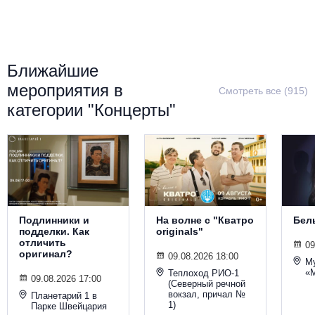
Металл
Ближайшие
мероприятия в
Смотреть все (915)
категории "Концерты"
Подлинники и
На волне с "Кватро
Бел
подделки. Как
originals"
отличить
09
оригинал?
09.08.2026 18:00
М
«
Теплоход РИО-1
09.08.2026 17:00
(Северный речной
вокзал, причал №
Планетарий 1 в
1)
Парке Швейцария