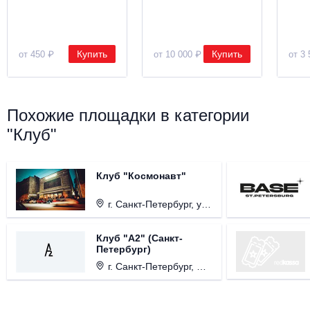
Купить
Купить
от 450 ₽
от 10 000 ₽
от 3 
Похожие площадки в категории
"Клуб"
Клуб "Космонавт"
г. Санкт-Петербург, ул. Бронницкая, д. 24.
Клуб "А2" (Санкт-
Петербург)
г. Санкт-Петербург, Проспект медиков, д. 3.