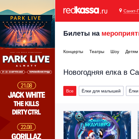
Санкт-
Билеты на
мероприят
Концерты
Театры
Шоу
Детям
Новогодняя елка в Са
Все
Ёлки для малышей
Ёлки