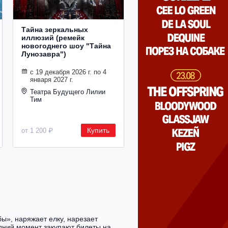
Тайна зеркальных
иллюзий (ремейк
новогоднего шоу "Тайна
Лунозавра")
с 19 декабря 2026 г. по 4
января 2027 г.
Театра Будущего Лилии
Тим
Купить
от 1 200 ₽
ы», наряжает елку, нарезает
ледний момент закупают билеты на