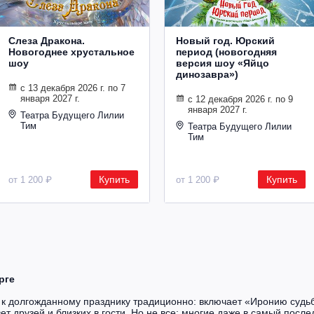
Слеза Дракона.
Новый год. Юрский
Новогоднее хрустальное
период (новогодняя
шоу
версия шоу «Яйцо
динозавра»)
с 13 декабря 2026 г. по 7
января 2027 г.
с 12 декабря 2026 г. по 9
января 2027 г.
Театра Будущего Лилии
Тим
Театра Будущего Лилии
Тим
Купить
Купить
от 1 200 ₽
от 1 200 ₽
рге
я к долгожданному празднику традиционно: включает «Иронию судьб
вет друзей и близких в гости. Но не все: многие даже в самый пос