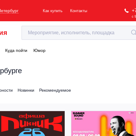
+
Петербург
Как купить
Контакты
с 
ия
Куда пойти
Юмор
ербурге
рности
Новинки
Рекомендуемое