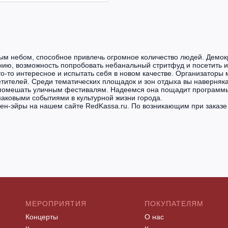
ым небом, способное привлечь огромное количество людей. Демок
ию, возможность попробовать небанальный стритфуд и посетить и
что-то интересное и испытать себя в новом качестве. Организаторы
етителей. Среди тематических площадок и зон отдыха вы наверняка
 помешать уличным фестивалям. Надеемся она пощадит программы
наковыми событиями в культурной жизни города.
ен-эйры на нашем сайте RedKassa.ru. По возникающим при заказе
МЕРОПРИЯТИЯ
ПОКУПАТЕЛЯМ
Концерты
О нас