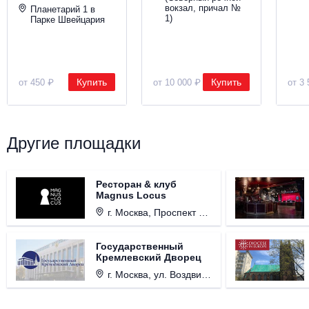
вокзал, причал №
Планетарий 1 в
1)
Парке Швейцария
Купить
Купить
от 450 ₽
от 10 000 ₽
от 3 
Другие площадки
Ресторан & клуб
Magnus Locus
г. Москва, Проспект Мира, д. 12, стр. 9.
Государственный
Кремлевский Дворец
г. Москва, ул. Воздвиженка, д. 1, Кремль.