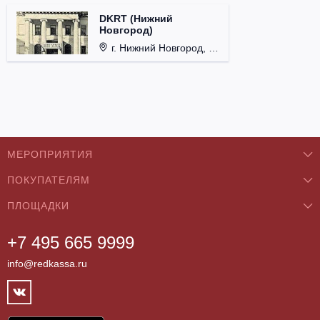
DKRT (Нижний
Новгород)
г. Нижний Новгород, ул. Большая Покровская, д. 18.
МЕРОПРИЯТИЯ
ПОКУПАТЕЛЯМ
Концерты
ПЛОЩАДКИ
О нас
Классика
+7 495 665 9999
Бар/Ресторан/Кафе
Как купить
Театры
info@redkassa.ru
Клуб
Возврат билетов
Фестивали
Концертный зал
Контакты
Спорт