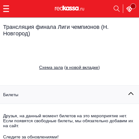
с
9:00
до
23:00
Трансляция финала Лиги чемпионов (Н.
Заказать
Новгород)
обратный
звонок
Главная
Все события
Выбрать мероприятие
Инди
Cхема зала
(
в новой вкладке
)
Все события
Как купить
Электронная музыка
Билеты
Rap, hip-hop, RnB
Все события
Контакты
Панк
Поэтический вечер
Друзья, на данный момент билетов на это мероприятие нет.
Если появятся свободные билеты, мы обязательно добавим их
Все события
на сайт.
Выбрать другой город
Концерты на теплоходе
Опера
Следите за обновлениями!