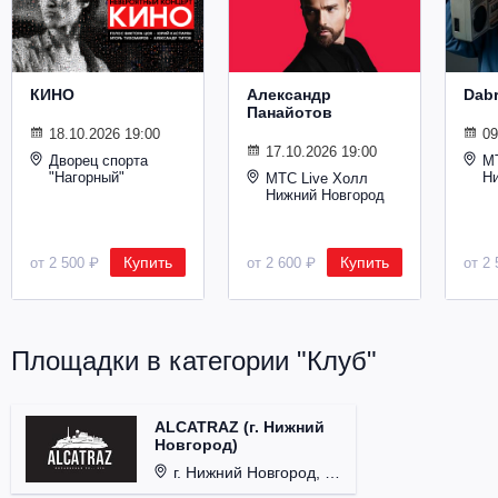
Металл
КИНО
Александр
Dab
Панайотов
18.10.2026 19:00
09
17.10.2026 19:00
Дворец спорта
М
"Нагорный"
Н
МТС Live Холл
Нижний Новгород
Купить
Купить
от 2 500 ₽
от 2 600 ₽
от 2 
Площадки в категории "Клуб"
ALCATRAZ (г. Нижний
Новгород)
г. Нижний Новгород, ул. Почаинская, д. 21Б.