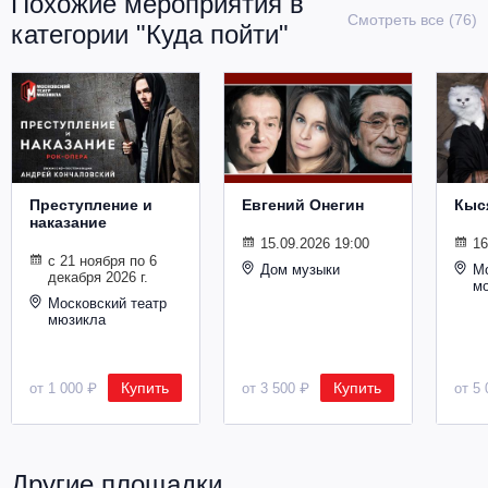
Похожие мероприятия в
Металл
Смотреть все (76)
категории "Куда пойти"
Преступление и
Евгений Онегин
Кыс
наказание
15.09.2026 19:00
16
с 21 ноября по 6
Дом музыки
Мо
декабря 2026 г.
м
Московский театр
мюзикла
Купить
Купить
от 1 000 ₽
от 3 500 ₽
от 5 
Другие площадки