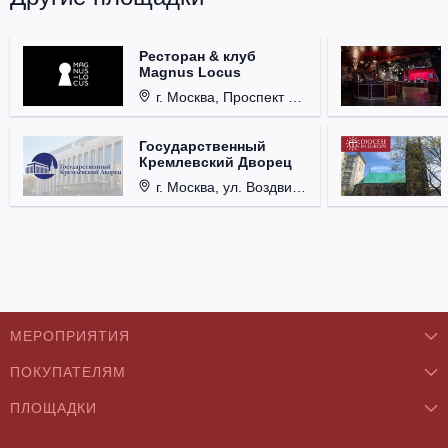
Ресторан & клуб
Magnus Locus
г. Москва, Проспект Мира, д. 12, стр. 9.
Государственный
Кремлевский Дворец
г. Москва, ул. Воздвиженка, д. 1, Кремль.
МЕРОПРИЯТИЯ
ПОКУПАТЕЛЯМ
Концерты
ПЛОЩАДКИ
О нас
Классика