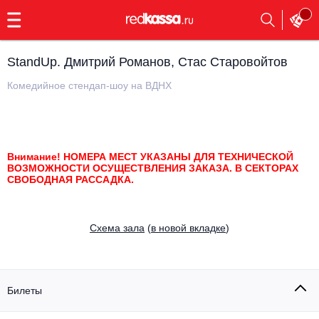
с
9:00
до
23:00
StandUp. Дмитрий Романов, Стас Старовойтов
Заказать
обратный
Комедийное стендап-шоу на ВДНХ
звонок
Главная
Все события
Выбрать мероприятие
Инди
Внимание! НОМЕРА МЕСТ УКАЗАНЫ ДЛЯ ТЕХНИЧЕСКОЙ
ВОЗМОЖНОСТИ ОСУЩЕСТВЛЕНИЯ ЗАКАЗА. В СЕКТОРАХ
Все события
СВОБОДНАЯ РАССАДКА.
Как купить
Электронная музыка
Rap, hip-hop, RnB
Все события
Cхема зала
(
в новой вкладке
)
Контакты
Панк
Поэтический вечер
Все события
Билеты
Выбрать другой город
Концерты на теплоходе
Опера