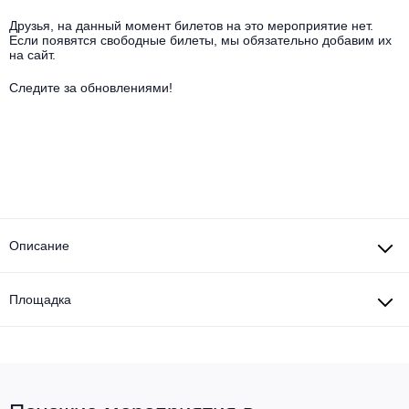
Другое для детей
Поп и эстрада
Известные актёры
Друзья, на данный момент билетов на это мероприятие нет.
Все события
Если появятся свободные билеты, мы обязательно добавим их
Детский концерт
на сайт.
Альтернатива
Комедия
Следите за обновлениями!
Детский спектакль
Классическая музыка
Все события
Творческий вечер
Детское шоу
Круиз Фест
Мюзикл, оперетта
Детский мюзикл
Open-air на ВДНХ
Балет
Джаз и блюз
Описание
Драма
Этно, фолк, кантри
Музыкальный спектакль
Площадка
Рок
Спектакль
Шансон, романс, авторская песня
Иммерсивный спектакль