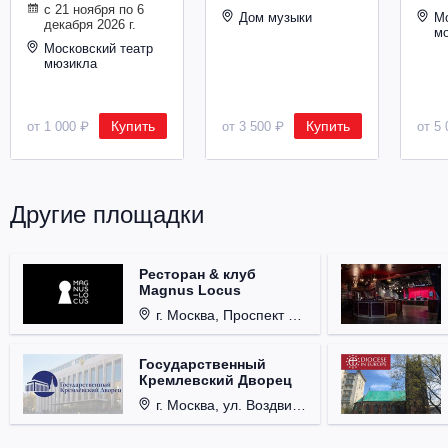
с 21 ноября по 6
Металл
Дом музыки
Мо
декабря 2026 г.
м
Московский театр
мюзикла
Купить
Купить
от 1 000 ₽
от 3 500 ₽
от 5 
Другие площадки
Ресторан & клуб
Magnus Locus
г. Москва, Проспект Мира, д. 12, стр. 9.
Государственный
Кремлевский Дворец
г. Москва, ул. Воздвиженка, д. 1, Кремль.