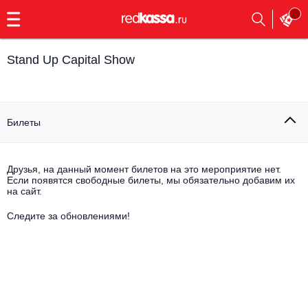
с
9:00
до
23:00
Stand Up Capital Show
Заказать
обратный
звонок
Главная
Все события
Билеты
Выбрать мероприятие
Инди
Все события
Друзья, на данный момент билетов на это мероприятие нет.
Как купить
Электронная музыка
Если появятся свободные билеты, мы обязательно добавим их
на сайт.
Rap, hip-hop, RnB
Следите за обновлениями!
Все события
Контакты
Панк
Поэтический вечер
Все события
Выбрать другой город
Концерты на теплоходе
Опера