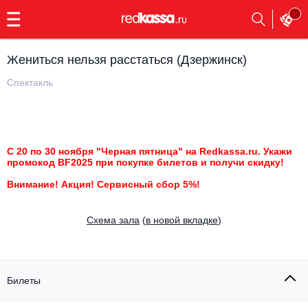
с
9:00
до
23:00
Жениться нельзя расстаться (Дзержинск)
Заказать
обратный
Спектакль
звонок
Главная
Все события
Выбрать мероприятие
Инди
С 20 по 30 ноября "Черная пятница" на Redkassa.ru. Укажи
промокод BF2025 при покупке билетов и получи скидку!
Все события
Как купить
Электронная музыка
Внимание! Акция! Сервисный сбор 5%!
Rap, hip-hop, RnB
Все события
Cхема зала
(
в новой вкладке
)
Контакты
Панк
Поэтический вечер
Все события
Билеты
Выбрать другой город
Концерты на теплоходе
Опера