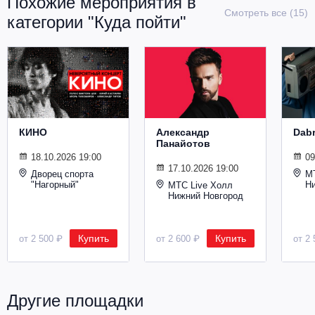
Похожие мероприятия в
Металл
Смотреть все (15)
категории "Куда пойти"
КИНО
Александр
Dab
Панайотов
18.10.2026 19:00
09
17.10.2026 19:00
Дворец спорта
М
"Нагорный"
Н
МТС Live Холл
Нижний Новгород
Купить
Купить
от 2 500 ₽
от 2 600 ₽
от 2 
Другие площадки