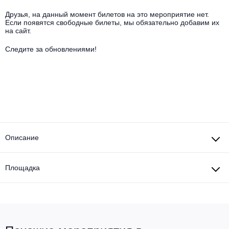
Другое для детей
Поп и эстрада
Известные актёры
Друзья, на данный момент билетов на это мероприятие нет.
Все события
Если появятся свободные билеты, мы обязательно добавим их
Детский концерт
на сайт.
Альтернатива
Комедия
Следите за обновлениями!
Детский спектакль
Классическая музыка
Все события
Творческий вечер
Детское шоу
Круиз Фест
Мюзикл, оперетта
Детский мюзикл
Open-air на ВДНХ
Балет
Джаз и блюз
Описание
Драма
Этно, фолк, кантри
Музыкальный спектакль
Площадка
Рок
Спектакль
Шансон, романс, авторская песня
Иммерсивный спектакль