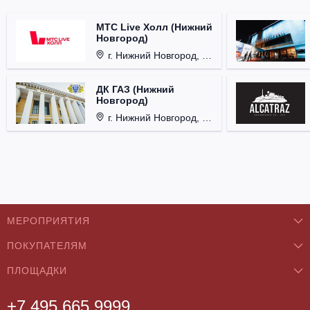
МТС Live Холл (Нижний
Новгород)
г. Нижний Новгород, Площадь Октябрьская, д. 1.
ДК ГАЗ (Нижний
Новгород)
г. Нижний Новгород, ул. Смирнова, д. 12.
МЕРОПРИЯТИЯ
ПОКУПАТЕЛЯМ
Концерты
ПЛОЩАДКИ
О нас
Классика
+7 495 665 9999
Бар/Ресторан/Кафе
Как купить
Театры