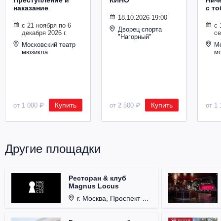
Преступление и
КИНО
Ниче
наказание
с то
18.10.2026 19:00
с 21 ноября по 6
с 
Дворец спорта
декабря 2026 г.
се
"Нагорный"
Московский театр
Мо
мюзикла
м
Купить
Купить
от 1 000 ₽
от 2 500 ₽
от 1 
Другие площадки
Ресторан & клуб
Magnus Locus
г. Москва, Проспект Мира, д. 12, стр. 9.