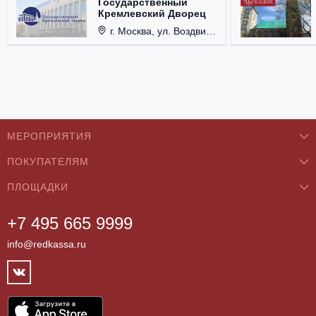
Государственный
Кремлевский Дворец
г. Москва, ул. Воздвиженка, д. 1, Кремль.
МЕРОПРИЯТИЯ
ПОКУПАТЕЛЯМ
Концерты
ПЛОЩАДКИ
О нас
Классика
+7 495 665 9999
Бар/Ресторан/Кафе
Как купить
Театры
info@redkassa.ru
Клуб
Возврат билетов
Фестивали
Концертный зал
Контакты
Спорт
Театр
Партнёры
Цирк