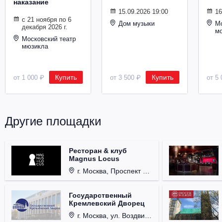
наказание
Металл
15.09.2026 19:00
16
с 21 ноября по 6
Дом музыки
Мо
декабря 2026 г.
м
Московский театр
мюзикла
Купить
Купить
от 1 000 ₽
от 3 500 ₽
от 5 
Другие площадки
Ресторан & клуб
Magnus Locus
г. Москва, Проспект Мира, д. 12, стр. 9.
Государственный
Кремлевский Дворец
г. Москва, ул. Воздвиженка, д. 1, Кремль.