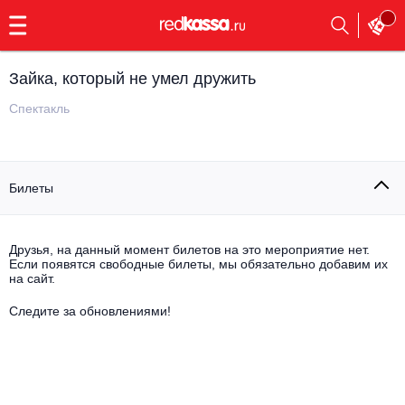
с
9:00
до
23:00
Зайка, который не умел дружить
Заказать
обратный
Спектакль
звонок
Главная
Все события
Билеты
Выбрать мероприятие
Инди
Все события
Как купить
Электронная музыка
Друзья, на данный момент билетов на это мероприятие нет.
Если появятся свободные билеты, мы обязательно добавим их
на сайт.
Rap, hip-hop, RnB
Все события
Следите за обновлениями!
Контакты
Панк
Поэтический вечер
Все события
Выбрать другой город
Концерты на теплоходе
Опера