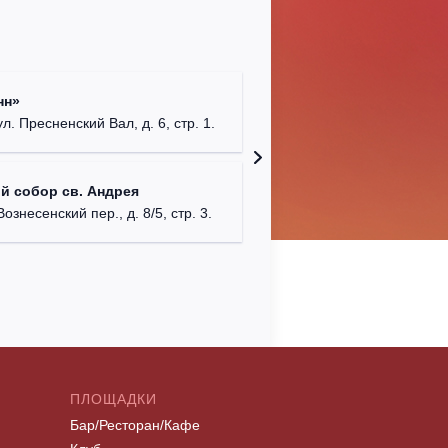
Храм Хр
нн»
Соборо
ул. Пресненский Вал, д. 6, стр. 1.
г. Моск
Театриу
й собор св. Андрея
Дурово
Вознесенский пер., д. 8/5, стр. 3.
г. Моск
ПЛОЩАДКИ
Бар/Ресторан/Кафе