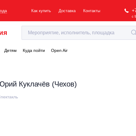
+
рода
Как купить
Доставка
Контакты
с 
ия
Детям
Куда пойти
Open Air
Юрий Куклачёв (Чехов)
пектакль