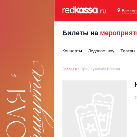
Все го
Билеты на
мероприят
Концерты
Ледовое шоу
Театры
Главная
Юрий Куклачёв (Чехов)
С